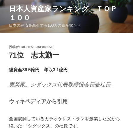
コ
日本人資産家ランキング ＴＯＰ
ン
１００
テ
ン
日本の経済を牽引する100人の資産家たち
ツ
へ
ス
投
投稿者:
RICHEST-JAPANESE
稿
キ
71位 志太勤一
日:
ッ
プ
総資産36.5億円 年収3.1億円
実業家。シダックス代表取締役会長兼社長。
ウィキペディアから引用
全国展開しているカラオケレストランを創業した父から
継いだ 「シダックス」の社長です。