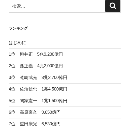
ン
検
検
索
索:
ランキング
はじめに
1位 柳井正 5兆9,200億円
2位 孫正義 4兆2,000億円
3位 滝崎武光 3兆2,700億円
4位 佐治信忠 1兆4,500億円
5位 関家憲一 1兆1,500億円
6位 高原豪久 9,650億円
7位 重田康光 6,530億円