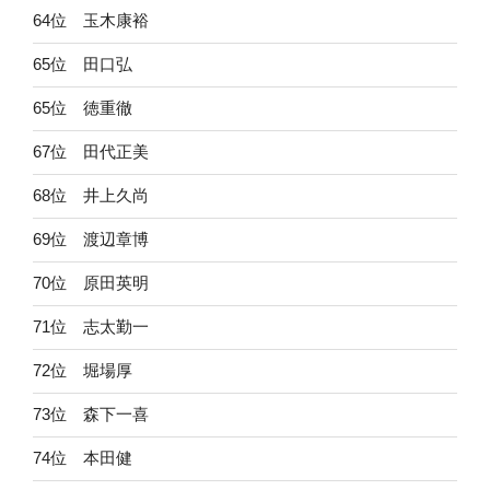
64位 玉木康裕
65位 田口弘
65位 徳重徹
67位 田代正美
68位 井上久尚
69位 渡辺章博
70位 原田英明
71位 志太勤一
72位 堀場厚
73位 森下一喜
74位 本田健