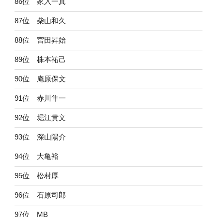
86位 家入一真
87位 柴山和久
88位 宮田昇始
89位 株本祐己
90位 庵原保文
91位 赤川隼一
92位 堀江貴文
93位 深山陽介
94位 大亀裕
95位 松村厚
96位 石原司郎
97位 MB