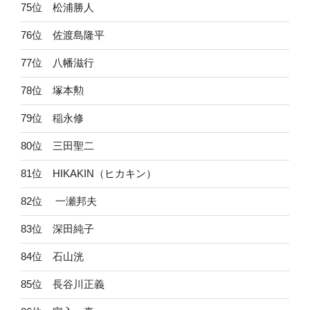
75位 松浦勝人
76位 佐渡島隆平
77位 八幡滋行
78位 塚本勲
79位 稲永修
80位 三田聖二
81位 HIKAKIN（ヒカキン）
82位 一瀬邦夫
83位 深田純子
84位 石山洸
85位 長谷川正義