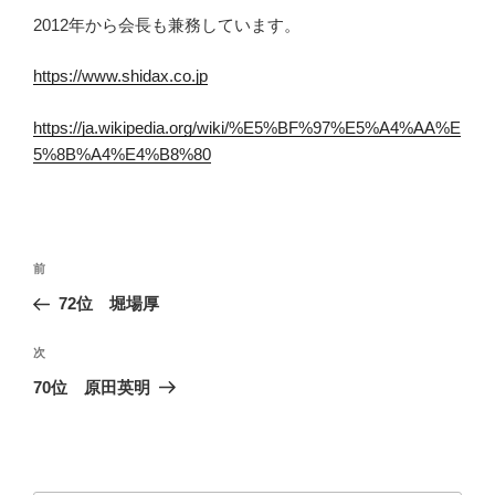
2012年から会長も兼務しています。
https://www.shidax.co.jp
https://ja.wikipedia.org/wiki/%E5%BF%97%E5%A4%AA%E
5%8B%A4%E4%B8%80
投
前
前
稿
の
72位 堀場厚
ナ
投
ビ
稿
次
次
ゲ
の
70位 原田英明
投
ー
稿
シ
ョ