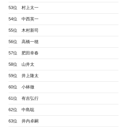
53位 村上太一
54位 中西英一
55位 木村新司
56位 高橋一穂
57位 肥田幸春
58位 山井太
59位 井上隆太
60位 小林徹
61位 有吉弘行
62位 中島聡
63位 井内卓嗣