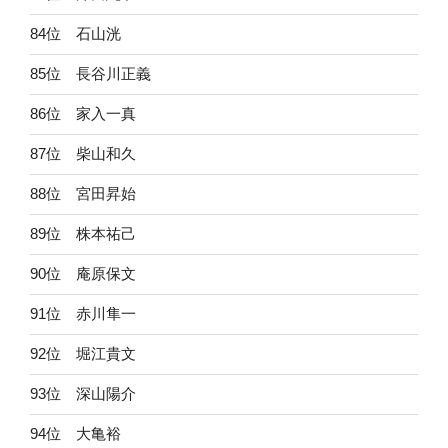
84位 石山洸
85位 長谷川正義
86位 家入一真
87位 柴山和久
88位 宮田昇始
89位 株本祐己
90位 庵原保文
91位 赤川隼一
92位 堀江貴文
93位 深山陽介
94位 大亀裕