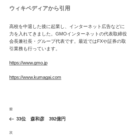
ウィキペディアから引用
高校を中退した後に起業し、インターネット広告などに
力を入れてきました。GMOインターネットの代表取締役
会長兼社長・グループ代表です。最近ではFXや証券の取
引業務も行っています。
https://www.gmo.jp
https://www.kumagai.com
投
前
前
稿
の
33位 森和彦 392億円
ナ
投
ビ
稿
次
次