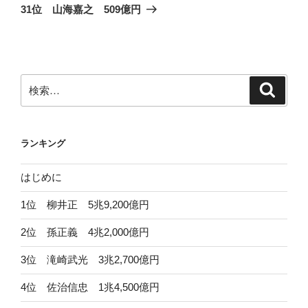
ゲ
の
31位 山海嘉之 509億円
投
ー
稿
シ
ョ
ン
検
検
索
索:
ランキング
はじめに
1位 柳井正 5兆9,200億円
2位 孫正義 4兆2,000億円
3位 滝崎武光 3兆2,700億円
4位 佐治信忠 1兆4,500億円