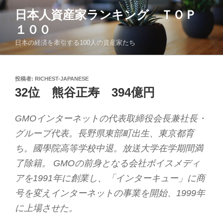
コ
日本人資産家ランキング ＴＯＰ
ン
１００
テ
ン
日本の経済を牽引する100人の資産家たち
ツ
へ
ス
投
投稿者:
RICHEST-JAPANESE
稿
キ
32位 熊谷正寿 394億円
日:
ッ
プ
GMOインターネットの代表取締役会長兼社長・
グループ代表。長野県東部町出生、東京都育
ち。國學院高等学校中退。放送大学在学期間満
了除籍。 GMOの前身となる会社ボイスメディ
アを1991年に創業し、「インターキュー」に商
号を変えインターネットの事業を開始、1999年
に上場させた。