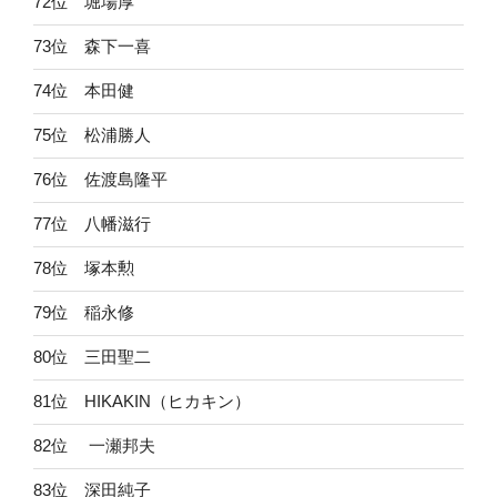
72位 堀場厚
73位 森下一喜
74位 本田健
75位 松浦勝人
76位 佐渡島隆平
77位 八幡滋行
78位 塚本勲
79位 稲永修
80位 三田聖二
81位 HIKAKIN（ヒカキン）
82位 一瀬邦夫
83位 深田純子