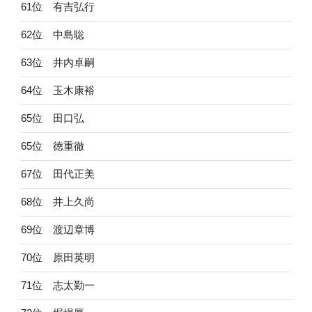
61位 有吉弘行
62位 中島聡
63位 井内卓嗣
64位 玉木康裕
65位 田口弘
65位 徳重徹
67位 田代正美
68位 井上久尚
69位 渡辺章博
70位 原田英明
71位 志太勤一