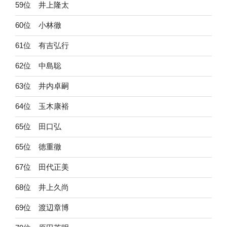
59位 井上隆太
60位 小林徹
61位 有吉弘行
62位 中島聡
63位 井内卓嗣
64位 玉木康裕
65位 田口弘
65位 徳重徹
67位 田代正美
68位 井上久尚
69位 渡辺章博