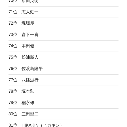
70位 原田英明
71位 志太勤一
72位 堀場厚
73位 森下一喜
74位 本田健
75位 松浦勝人
76位 佐渡島隆平
77位 八幡滋行
78位 塚本勲
79位 稲永修
80位 三田聖二
81位 HIKAKIN（ヒカキン）