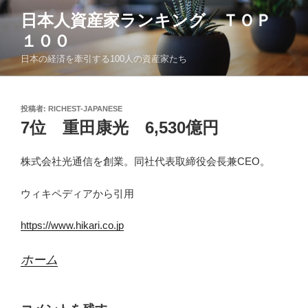
コ
日本人資産家ランキング ＴＯＰ
ン
１００
テ
ン
日本の経済を牽引する100人の資産家たち
ツ
へ
ス
投
投稿者:
RICHEST-JAPANESE
稿
キ
7位 重田康光 6,530億円
日:
ッ
プ
株式会社光通信を創業。同社代表取締役会長兼CEO。
ウィキペディアから引用
https://www.hikari.co.jp
ホーム