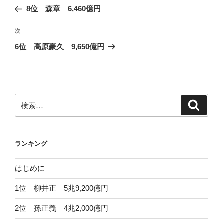
稿
の
8位 森章 6,460億円
ナ
投
ビ
稿
次
次
ゲ
の
6位 高原豪久 9,650億円
投
ー
稿
シ
ョ
ン
検
検
索
索:
ランキング
はじめに
1位 柳井正 5兆9,200億円
2位 孫正義 4兆2,000億円