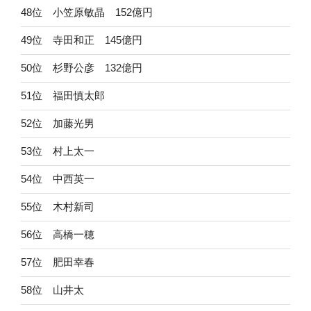
48位 小笠原敏晶 152億円
49位 寺田和正 145億円
50位 杉野公彦 132億円
51位 福田慎太郎
52位 加藤光男
53位 村上太一
54位 中西英一
55位 木村新司
56位 高橋一穂
57位 肥田幸春
58位 山井太